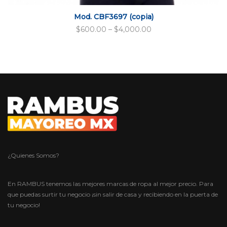
Mod. CBF3697 (copia)
$
600.00
–
$
4,000.00
¿Quienes Somos?
En RAMBUS tenemos las mejores marcas de ropa al mejor precio. Para
que puedas surtir tu negocio ¡sin salir de casa y recibiendo en la puerta de
tu negocio!