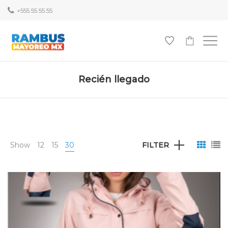
+555.55.55.55
0
Recién llegado
Show
12
15
30
FILTER