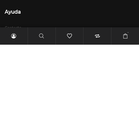
Ayuda
Contacto
-
Devoluciones
Términos y Condiciones
Rambus
Quiénes somos
Preguntas frecuentes
2021 CREADO POR THAWESOME