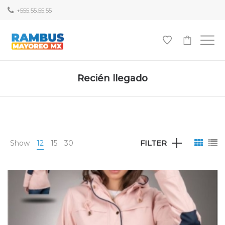
+555.55.55.55
0
Recién llegado
Show
12
15
30
FILTER