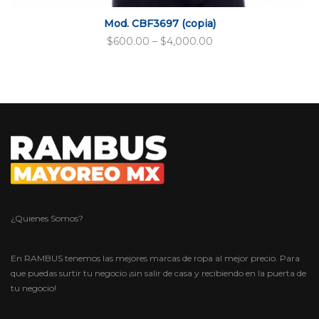
Mod. CBF3697 (copia)
$
600.00
–
$
4,000.00
¿Quienes Somos?
En RAMBUS tenemos las mejores marcas de ropa al mejor precio. Para
que puedas surtir tu negocio ¡sin salir de casa y recibiendo en la puerta de
tu negocio!